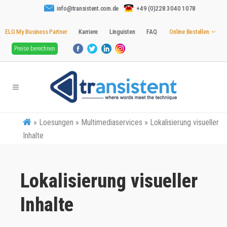
info@transistent.com.de
+49 (0)228 3040 1078
ELG My Business Partner
Karriere
Linguisten
FAQ
Online Bestellen
Preise berechnen
»
Loesungen » Multimediaservices » Lokalisierung visueller
Inhalte
Lokalisierung visueller
Inhalte