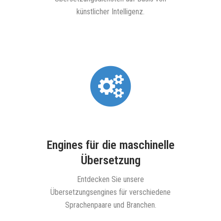
künstlicher Intelligenz.
D
Entdecke
te
digita
Engines für die maschinelle
 Ihren
Übersetzung
ren
ieren
Entdecken Sie unsere
Übersetzungsengines für verschiedene
Sprachenpaare und Branchen.