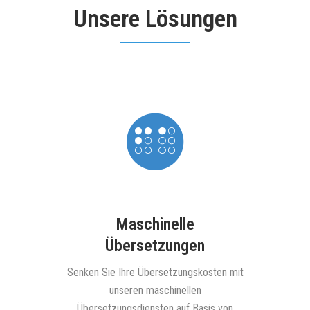
Unsere Lösungen
Maschinelle
Übersetzungen
nsere
Informie
en für
unser
Senken Sie Ihre Übersetzungskosten mit
in allen
unseren maschinellen
hen.
Übersetzungsdiensten auf Basis von