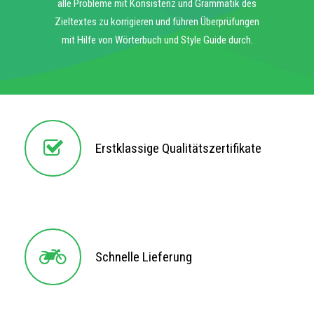
alle Probleme mit Konsistenz und Grammatik des
Zieltextes zu korrigieren und führen Überprüfungen
mit Hilfe von Wörterbuch und Style Guide durch.
Erstklassige Qualitätszertifikate
Erstklassige Qualitätszertifikate
Schnelle Lieferung
Schnelle Lieferung