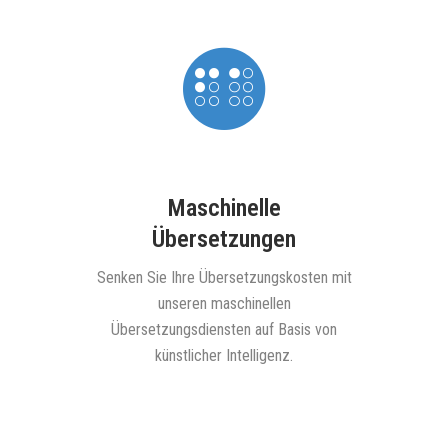
Maschinelle
Übersetzungen
nsere
Informie
en für
unser
Senken Sie Ihre Übersetzungskosten mit
in allen
unseren maschinellen
hen.
Übersetzungsdiensten auf Basis von
künstlicher Intelligenz.