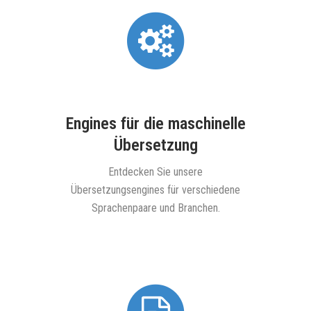
D
Entdecke
te
digita
Engines für die maschinelle
 Ihren
Übersetzung
ren
ieren
Entdecken Sie unsere
Übersetzungsengines für verschiedene
Sprachenpaare und Branchen.