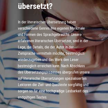
übersetzt?
In der literarischen Übersetzung haben
verschiedene Genres ihre eigenen Merkmale
und Formen des Sprachgebrauchs. Unsere
erfahrenen literarischen Übersetzer, sind in der
Lage, die Details, die der Autor in der
Zielsprache vermitteln möchte, bestmöglich
wiederzugeben und das Werk den Leser
bestmöglich erreichen kann. Nach Abschluss
des Übersetzungsprozesses überprüfen unsere
auf literarische Übersetzungen spezialisierten
Lektoren die Ziel- und Quelltexte sorgfältig und
sorgen so für eine hochgradige Lesbarkeit des
endgültigen Textes.