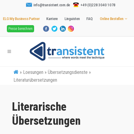
info@transistent.com.de
+49 (0)228 3040 1078
ELG My Business Partner
Karriere
Linguisten
FAQ
Online Bestellen
Preise berechnen
»
Loesungen » Übersetzungsdienste »
Literaturübersetzungen
Literarische
Übersetzungen