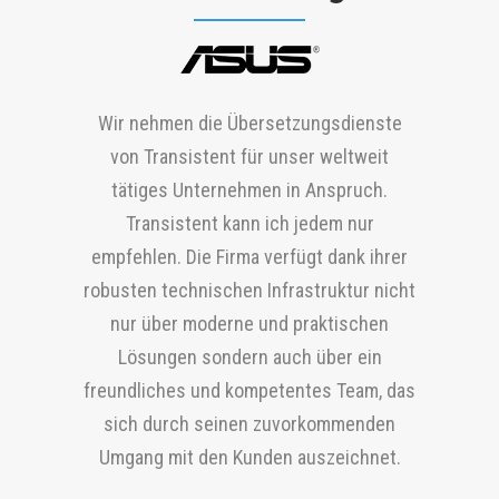
Die Firma Tırsan dankt Transistent für
Wir nehmen die Übersetzungsdienste
Wir erhalten stets schnelles Feedback
IKEA Türkiye arbeitet gerne mit
Wir arbeiten seit 2015 mit Transistent
seine partnerschaftliche
von Transistent für unser weltweit
von Ihnen und Sie liefern unsere Projekte
Transistent zusammen. Die Fähigkeit von
zusammen, um unserem
Zusammenarbeit und seinen
tätiges Unternehmen in Anspruch.
stets termingerecht. Wir danken Ihnen
Transistent, sich unseren
Übersetzungsbedarf nachzukommen. Wir
hochwertigen Service für verschiedene
Transistent kann ich jedem nur
auch dafür, dass Sie immer auf unsere
Sprachbedürfnissen flexibel anzupassen,
arbeiten gerne mit Transistent und
Übersetzungsprojekte in mehreren
empfehlen. Die Firma verfügt dank ihrer
dringenden, kurzfristigen
deren lösungsorientierter Ansatz,
seinem weltoffenen, dynamischen,
Sprachen.
robusten technischen Infrastruktur nicht
Übersetzungsanforderungen reagiert
Einsatzbereitschaft und kompromisslose
proaktiven, freundlichen und jungen
nur über moderne und praktischen
haben und wünschen uns eine
Disziplin haben stets für hervorragende
Team zusammen.
Lösungen sondern auch über ein
Fortsetzung unserer erfolgreichen
Ergebnisse in unserer Zusammenarbeit
freundliches und kompetentes Team, das
Partnerschaft.
gesorgt.
sich durch seinen zuvorkommenden
Umgang mit den Kunden auszeichnet.