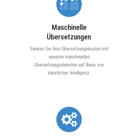
Maschinelle
Übersetzungen
nsere
Informie
en für
unsere
Senken Sie Ihre Übersetzungskosten mit
in allen
unseren maschinellen
hen.
Übersetzungsdiensten auf Basis von
künstlicher Intelligenz.
D
Entdecke
te
digita