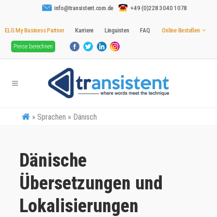
info@transistent.com.de
+49 (0)228 3040 1078
ELG My Business Partner
Karriere
Linguisten
FAQ
Online Bestellen
Preise berechnen
»
Sprachen » Dänisch
Dänische
Übersetzungen und
Lokalisierungen