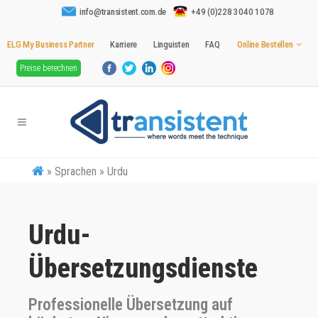
info@transistent.com.de
+49 (0)228 3040 1078
ELG My Business Partner
Karriere
Linguisten
FAQ
Online Bestellen
Preise berechnen
»
Sprachen » Urdu
Urdu-
Übersetzungsdienste
Professionelle Übersetzung auf