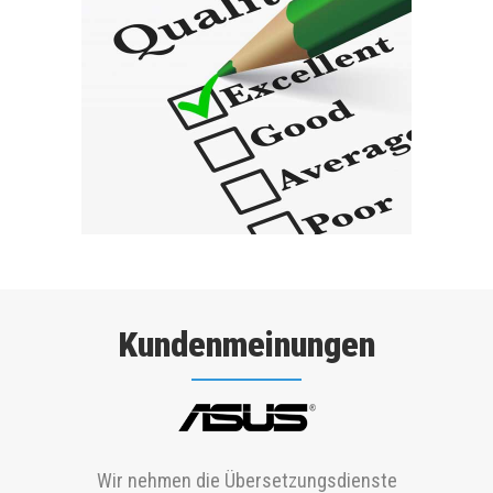
Kundenmeinungen
Die Firma Tırsan dankt Transistent für
Wir nehmen die Übersetzungsdienste
Wir erhalten stets schnelles Feedback