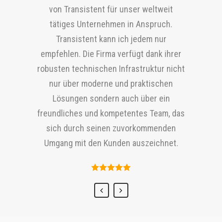
IKEA Türkiye arbeitet gerne mit
Wir arbeiten seit 2015 mit Transistent
seine partnerschaftliche
von Transistent für unser weltweit
von Ihnen und Sie liefern unsere Projekte
Transistent zusammen. Die Fähigkeit von
zusammen, um unserem
Zusammenarbeit und seinen
tätiges Unternehmen in Anspruch.
stets termingerecht. Wir danken Ihnen
Transistent, sich unseren
Übersetzungsbedarf nachzukommen. Wir
hochwertigen Service für verschiedene
Transistent kann ich jedem nur
auch dafür, dass Sie immer auf unsere
Sprachbedürfnissen flexibel anzupassen,
arbeiten gerne mit Transistent und
Übersetzungsprojekte in mehreren
empfehlen. Die Firma verfügt dank ihrer
dringenden, kurzfristigen
deren lösungsorientierter Ansatz,
seinem weltoffenen, dynamischen,
Sprachen.
robusten technischen Infrastruktur nicht
Übersetzungsanforderungen reagiert
Einsatzbereitschaft und kompromisslose
proaktiven, freundlichen und jungen
nur über moderne und praktischen
haben und wünschen uns eine
Disziplin haben stets für hervorragende
Team zusammen.
Lösungen sondern auch über ein
Fortsetzung unserer erfolgreichen
Ergebnisse in unserer Zusammenarbeit
freundliches und kompetentes Team, das
Partnerschaft.
gesorgt.
sich durch seinen zuvorkommenden
Umgang mit den Kunden auszeichnet.