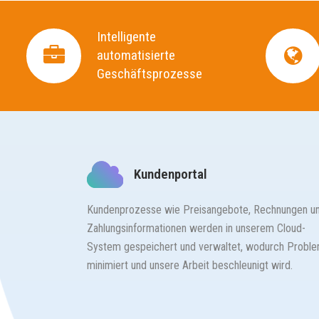
Intelligente
Intelligente
automatisierte
automatisierte
Geschäftsprozesse
Geschäftsprozesse
ktmanagement
Kundenportal
ionen und Details
Kundenprozesse wie Preisangebote, Rechnungen u
istorie auf einer
Zahlungsinformationen werden in unserem Cloud-
ßgeschneiderten
System gespeichert und verwaltet, wodurch Probl
 auf Wunsch
minimiert und unsere Arbeit beschleunigt wird.