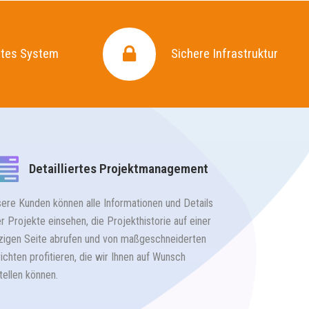
rtes System
rtes System
Sichere Infrastruktur
Sichere Infrastruktur
Detailliertes Projektmanagement
Kunden
ere Kunden können alle Informationen und Details
Kundenprozesse wi
er Projekte einsehen, die Projekthistorie auf einer
Zahlungsinformatio
zigen Seite abrufen und von maßgeschneiderten
System gespeicher
ichten profitieren, die wir Ihnen auf Wunsch
minimiert und unser
tellen können.