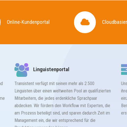
Online-Kundenportal
Online-Kundenportal
Cloudbasie
Cloudbasie
Linguistenportal
nd
Transistent verfügt mit seinen mehr als 2.500
Uns
Linguisten über einen weltweiten Pool an qualifizierten
ihr
eme
Mitarbeitern, die jedes erdenkliche Sprachpaar
ein
abdecken. Wir fördern den Workflow mit Experten, die
Ber
am Prozess beteiligt sind, und sparen dadurch Zeit im
ers
Management ein, die wir entsprechend für die