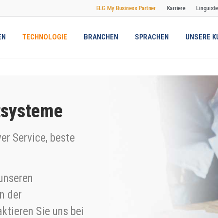
ELG My Business Partner
Karriere
Linguist
EN
TECHNOLOGIE
BRANCHEN
SPRACHEN
UNSERE K
systeme
er Service, beste
 unseren
n der
ktieren Sie uns bei