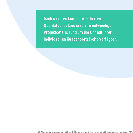
ojektmanager,
Dank unseres kundenorientierten
er zu erhalten,
Qualitätsansatzes sind alle notwendigen
fe am besten zu
Projektdetails rund um die Uhr auf Ihrer
der um
individuellen Kundenportalseite verfügbar.
sere