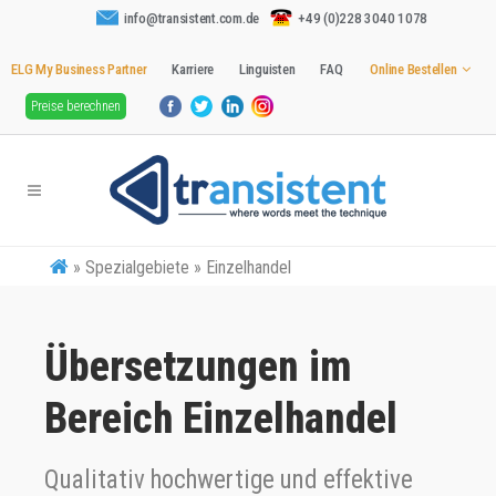
info@transistent.com.de
+49 (0)228 3040 1078
ELG My Business Partner
Karriere
Linguisten
FAQ
Online Bestellen
Preise berechnen
»
Spezialgebiete » Einzelhandel
Übersetzungen im
Bereich Einzelhandel
Qualitativ hochwertige und effektive